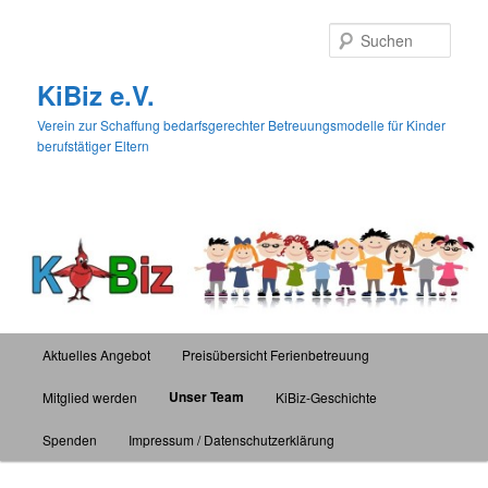
Zum
Inhalt
Such
wechseln
KiBiz e.V.
Verein zur Schaffung bedarfsgerechter Betreuungsmodelle für Kinder
berufstätiger Eltern
Hauptmenü
Aktuelles Angebot
Preisübersicht Ferienbetreuung
Unser Team
Mitglied werden
KiBiz-Geschichte
Spenden
Impressum / Datenschutzerklärung