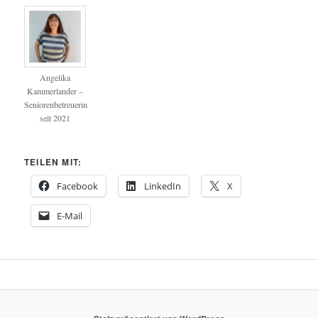
Angelika
Kammerlander –
Seniorenbetreuerin
seit 2021
TEILEN MIT:
Facebook
LinkedIn
X
E-Mail