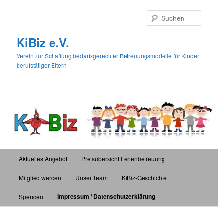
Zum
Inhalt
Such
wechseln
KiBiz e.V.
Verein zur Schaffung bedarfsgerechter Betreuungsmodelle für Kinder
berufstätiger Eltern
Hauptmenü
Aktuelles Angebot
Preisübersicht Ferienbetreuung
Mitglied werden
Unser Team
KiBiz-Geschichte
Impressum / Datenschutzerklärung
Spenden